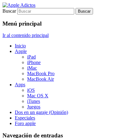
Buscar
Sólo para auténticos adictos a Apple
Apple Adictos
Menú principal
Ir al contenido principal
Inicio
Apple
iPad
iPhone
iMac
MacBook Pro
MacBook Air
Apps
iOS
Mac OS X
iTunes
Juegos
Dos en un garaje (Opinión)
Especiales
Foro apple
Navegación de entradas