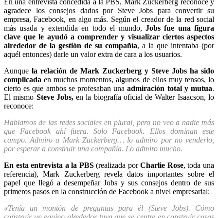
En una entrevista concedida a la PBS, Mark Zuckerberg reconoce y
agradece los consejos dados por Steve Jobs para convertir su
empresa, Facebook, en algo más. Según el creador de la red social
más usada y extendida en todo el mundo,
Jobs fue una figura
clave que le ayudó a comprender y visualizar ciertos aspectos
alrededor de la gestión de su compañía
, a la que intentaba (por
aquél entonces) darle un valor extra de cara a los usuarios.
Aunque
la relación de Mark Zuckerberg y Steve Jobs ha sido
complicada
en muchos momentos, algunos de ellos muy tensos, lo
cierto es que ambos se profesaban una
admiración total y mutua
.
El mismo
Steve Jobs,
en la biografía oficial de Walter Isaacson, lo
reconoce:
Hablamos de las redes sociales en plural, pero no veo a nadie más
que Facebook ahí fuera. Solo Facebook. Ellos dominan este
campo. Admiro a Mark Zuckerberg… lo admiro por no venderlo,
por esperar a construir una compañía. Lo admiro mucho.
En esta entrevista a la PBS
(realizada por
Charlie Rose
, toda una
referencia), Mark Zuckerberg revela datos importantes sobre el
papel que llegó a desempeñar Jobs y sus consejos dentro de sus
primeros pasos en la construcción de Facebook a nivel empresarial:
«Tenía un montón de preguntas para él (Steve Jobs). Cómo
construir un equipo alrededor tuya que se centre en construir cosas