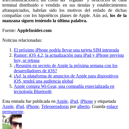
terminal distribuido o vendido en sus tiendas y establecimientos
afranquiciados, habrían sido los motivos del enfado de dichas
compañías con los hipotéticos planes de Apple. Aún así,
los de la
manzana siguen teniendo la última palabra.
Fuente:
AppleInsider.com
Noticias relacionadas:
El próximo iPhone podría llevar una tarjeta SIM integrada
Rumor: iOS 4.2, la actualización para iPad y iPhone prevista
hoy, se retrasa
¿Reunión en secreto de Apple la próxima semana con los
desarrolladores de iOS?
iAd, la plataforma de anuncios de Apple para dispositivos
iOS, tendrá una audiencia global
Apple compra Wi-Gear, una compañía especializada en
tecnología Bluetooth
Esta entrada fue publicada en
Apple
,
iPad
,
iPhone
y etiquetada
Apple
,
iPad
,
iPhone
,
Teleoperadoras
por
alberto
. Guarda
enlace
permanente
.