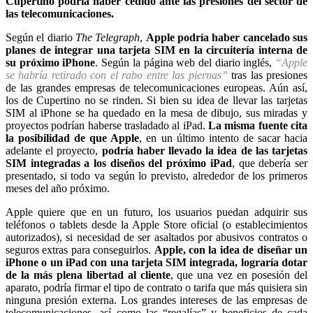
Cupertino podría haber cedido ante las presiones del sector de
las telecomunicaciones.
Según el diario
The Telegraph
,
Apple podría haber cancelado sus
planes de integrar una tarjeta SIM en la circuitería interna de
su próximo iPhone
. Según la página web del diario inglés,
“Apple
se habría retirado con el rabo entre las piernas”
tras las presiones
de las grandes empresas de telecomunicaciones europeas. Aún así,
los de Cupertino no se rinden. Si bien su idea de llevar las tarjetas
SIM al iPhone se ha quedado en la mesa de dibujo, sus miradas y
proyectos podrían haberse trasladado al iPad.
La misma fuente cita
la posibilidad de que Apple
, en un último intento de sacar hacia
adelante el proyecto,
podría haber llevado la idea de las tarjetas
SIM integradas a los diseños del próximo iPad
, que debería ser
presentado, si todo va según lo previsto, alrededor de los primeros
meses del año próximo.
Apple quiere que en un futuro, los usuarios puedan adquirir sus
teléfonos o tablets desde la Apple Store oficial (o establecimientos
autorizados), si necesidad de ser asaltados por abusivos contratos o
seguros extras para conseguirlos.
Apple, con la idea de diseñar un
iPhone o un iPad con una tarjeta SIM integrada, lograría dotar
de la más plena libertad al cliente
, que una vez en posesión del
aparato, podría firmar el tipo de contrato o tarifa que más quisiera sin
ninguna presión externa. Los grandes intereses de las empresas de
telecomunicaciones, así como las “regalías” y beneficios de cada