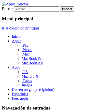
Buscar
Sólo para auténticos adictos a Apple
Apple Adictos
Menú principal
Ir al contenido principal
Inicio
Apple
iPad
iPhone
iMac
MacBook Pro
MacBook Air
Apps
iOS
Mac OS X
iTunes
Juegos
Dos en un garaje (Opinión)
Especiales
Foro apple
Navegación de entradas