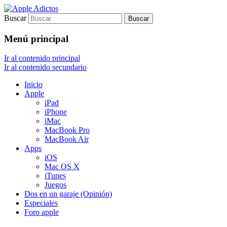
Buscar
Sólo para auténticos adictos a Apple
Apple Adictos
Menú principal
Ir al contenido principal
Ir al contenido secundario
Inicio
Apple
iPad
iPhone
iMac
MacBook Pro
MacBook Air
Apps
iOS
Mac OS X
iTunes
Juegos
Dos en un garaje (Opinión)
Especiales
Foro apple