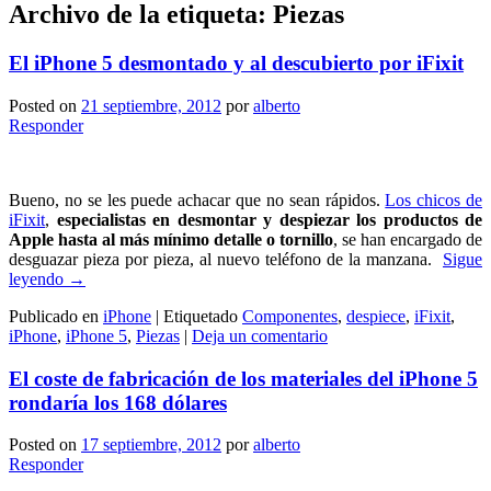
Archivo de la etiqueta:
Piezas
El iPhone 5 desmontado y al descubierto por iFixit
Posted on
21 septiembre, 2012
por
alberto
Responder
Bueno, no se les puede achacar que no sean rápidos.
Los chicos de
iFixit
,
especialistas en desmontar y despiezar los productos de
Apple hasta al más mínimo detalle o tornillo
, se han encargado de
desguazar pieza por pieza, al nuevo teléfono de la manzana.
Sigue
leyendo
→
Publicado en
iPhone
|
Etiquetado
Componentes
,
despiece
,
iFixit
,
iPhone
,
iPhone 5
,
Piezas
|
Deja un comentario
El coste de fabricación de los materiales del iPhone 5
rondaría los 168 dólares
Posted on
17 septiembre, 2012
por
alberto
Responder