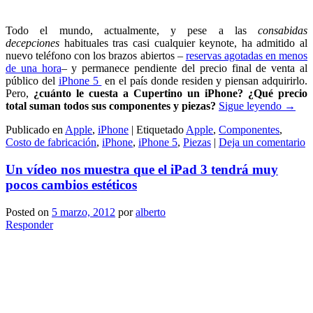
Todo el mundo, actualmente, y pese a las
consabidas
decepciones
habituales tras casi cualquier keynote, ha admitido al
nuevo teléfono con los brazos abiertos –
reservas agotadas en menos
de una hora
– y permanece pendiente del precio final de venta al
público del
iPhone 5
en el país donde residen y piensan adquirirlo.
Pero,
¿cuánto le cuesta a Cupertino un iPhone? ¿Qué precio
total suman todos sus componentes y piezas?
Sigue leyendo
→
Publicado en
Apple
,
iPhone
|
Etiquetado
Apple
,
Componentes
,
Costo de fabricación
,
iPhone
,
iPhone 5
,
Piezas
|
Deja un comentario
Un vídeo nos muestra que el iPad 3 tendrá muy
pocos cambios estéticos
Posted on
5 marzo, 2012
por
alberto
Responder