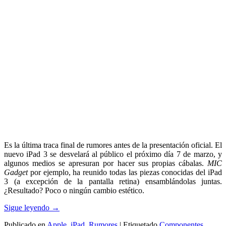
Es la última traca final de rumores antes de la presentación oficial. El
nuevo iPad 3 se desvelará al público el próximo día 7 de marzo, y
algunos medios se apresuran por hacer sus propias cábalas.
MIC
Gadget
por ejemplo, ha reunido todas las piezas conocidas del iPad
3 (a excepción de la pantalla retina) ensamblándolas juntas.
¿Resultado? Poco o ningún cambio estético.
Sigue leyendo
→
Publicado en
Apple
,
iPad
,
Rumores
|
Etiquetado
Componentes
,