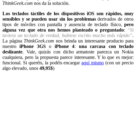
ThinkGeek.com
nos da la solución.
Los teclados táctiles de los dispositivos iOS son rápidos, muy
sensibles y se pueden usar sin los problemas
derivados de otros
tipos de móviles con pantalla y ausencia de teclado físico,
pero
alguna vez que otra nos hemos planteado o preguntado
:
“Si
tuviera un teclado de verdad, hubiese escrito mucho más rápido”
.
La página
ThinkGeek.com
nos brinda un interesante producto para
nuestro
iPhone 3GS
o
iPhone 4
:
una carcasa con teclado
deslizante
. Vale, quizás con dicho armatoste parezca un Nokia
cualquiera, pero la propuesta parece interesante. Y lo que es mejor:
funcional. Si queréis, la podéis encargar
aquí mismo
(con un precio
algo elevado, unos
49,95$
)