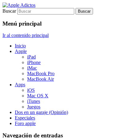
Buscar
Sólo para auténticos adictos a Apple
Apple Adictos
Menú principal
Ir al contenido principal
Inicio
Apple
iPad
iPhone
iMac
MacBook Pro
MacBook Air
Apps
iOS
Mac OS X
iTunes
Juegos
Dos en un garaje (Opinión)
Especiales
Foro apple
Navegación de entradas