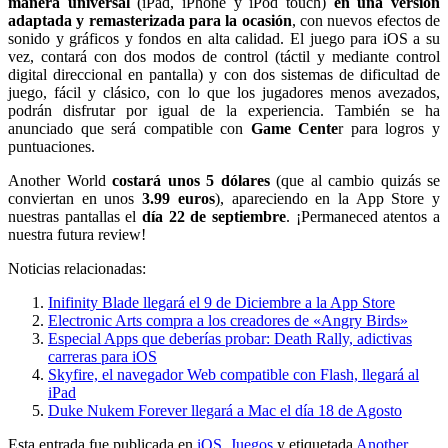
manera universal
(iPad, iPhone y iPod touch)
en una versión
adaptada y remasterizada para la ocasión
, con nuevos efectos de
sonido y gráficos y fondos en alta calidad. El juego para iOS a su
vez, contará con dos modos de control (táctil y mediante control
digital direccional en pantalla) y con dos sistemas de dificultad de
juego, fácil y clásico, con lo que los jugadores menos avezados,
podrán disfrutar por igual de la experiencia. También se ha
anunciado que será compatible con
Game Cente
r para logros y
puntuaciones.
Another World
costará unos 5 dólares
(que al cambio quizás se
conviertan en unos
3.99 euros
), apareciendo en la App Store y
nuestras pantallas el
día 22 de septiembre
. ¡Permaneced atentos a
nuestra futura review!
Noticias relacionadas:
Inifinity Blade llegará el 9 de Diciembre a la App Store
Electronic Arts compra a los creadores de «Angry Birds»
Especial Apps que deberías probar: Death Rally, adictivas
carreras para iOS
Skyfire, el navegador Web compatible con Flash, llegará al
iPad
Duke Nukem Forever llegará a Mac el día 18 de Agosto
Esta entrada fue publicada en
iOS
,
Juegos
y etiquetada
Another