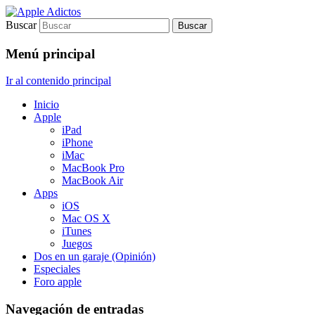
Buscar
Sólo para auténticos adictos a Apple
Apple Adictos
Menú principal
Ir al contenido principal
Inicio
Apple
iPad
iPhone
iMac
MacBook Pro
MacBook Air
Apps
iOS
Mac OS X
iTunes
Juegos
Dos en un garaje (Opinión)
Especiales
Foro apple
Navegación de entradas