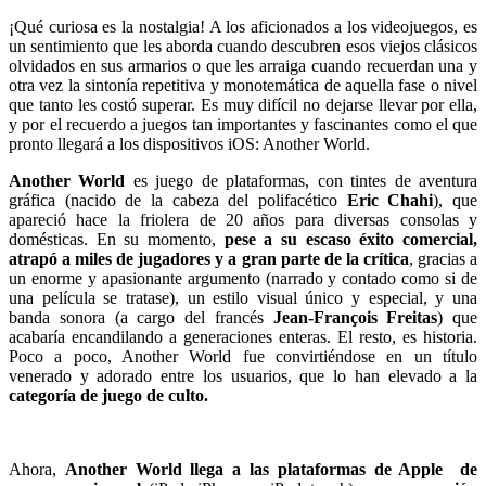
¡Qué curiosa es la nostalgia! A los aficionados a los videojuegos, es
un sentimiento que les aborda cuando descubren esos viejos clásicos
olvidados en sus armarios o que les arraiga cuando recuerdan una y
otra vez la sintonía repetitiva y monotemática de aquella fase o nivel
que tanto les costó superar. Es muy difícil no dejarse llevar por ella,
y por el recuerdo a juegos tan importantes y fascinantes como el que
pronto llegará a los dispositivos iOS: Another World.
Another World
es juego de plataformas, con tintes de aventura
gráfica (nacido de la cabeza del polifacético
Eric Chahi
), que
apareció hace la friolera de 20 años para diversas consolas y
domésticas. En su momento,
pese a su escaso éxito comercial,
atrapó a miles de jugadores y a gran parte de la crítica
, gracias a
un enorme y apasionante argumento (narrado y contado como si de
una película se tratase), un estilo visual único y especial, y una
banda sonora (a cargo del francés
Jean-François Freitas
) que
acabaría encandilando a generaciones enteras. El resto, es historia.
Poco a poco, Another World fue convirtiéndose en un título
venerado y adorado entre los usuarios, que lo han elevado a la
categoría de juego de culto.
Ahora,
Another World llega a las plataformas de Apple de