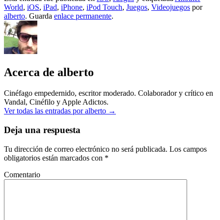
World
,
iOS
,
iPad
,
iPhone
,
iPod Touch
,
Juegos
,
Videojuegos
por
alberto
. Guarda
enlace permanente
.
Acerca de alberto
Cinéfago empedernido, escritor moderado. Colaborador y crítico en
Vandal, Cinéfilo y Apple Adictos.
Ver todas las entradas por alberto
→
Deja una respuesta
Tu dirección de correo electrónico no será publicada.
Los campos
obligatorios están marcados con
*
Comentario